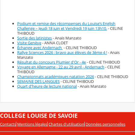
Podium et remise des récompenses du Louise’s English
Challenge – Jeudi 18 juin et Vendredi 19 juin 13h10.
- CELINE
THIBOUD
Sortie des latinistes
- Anais Manzato
Visite Genève
- ANNA CLOET
Échange avec Andernach
- CELINE THIBOUD
Rallye Sciences 2026 : bravo aux élèves de 3ème 4 !
- Anais
Manzato
Résultat du concours Plumier d'Or - 4e
- CELINE THIBOUD
Voyage en Allemagne - 22 au 29 avril - Andernach
- CELINE
THIBOUD
Championnats académiques natation 2026
- CELINE THIBOUD
SEMAINE DES LANGUES
- CELINE THIBOUD
Quart d'heure de lecture national
- Anais Manzato
COLLEGE LOUISE DE SAVOIE
Contacts
Mentions légales
Chartes d'utilisation
Données personnelles