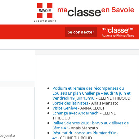
Se connecter
Podium et remise des récompenses du
Louise’s English Challenge – Jeudi 18 juin et
Vendredi 19 juin 13h10.
- CELINE THIBOUD
Sortie des latinistes
- Anais Manzato
Visite Genève
- ANNA CLOET
Échange avec Andernach
- CELINE
THIBOUD
Rallye Sciences 2026 : bravo aux élèves de
3ème 4 !
- Anais Manzato
Résultat du concours Plumier d'Or -
ce jointe
4e
- CELINE THIBOUD