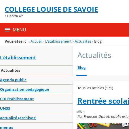
Panneau de gestion des cookies
COLLEGE LOUISE DE SAVOIE
Menu de la rubrique
Contenu
CHAMBERY
MENU
Vous êtes ici :
Accueil
›
L'établissement
›
Actualités
›
Blog
Actualités
L'établissement
Blog
Actualités
Agenda public
Tous les articles (171)
Organisation pédagogique
Rentrée scola
CDI Etablissement
UNSS
1
Par Francois Dubut, publié le lun
actualité (archives)
menus