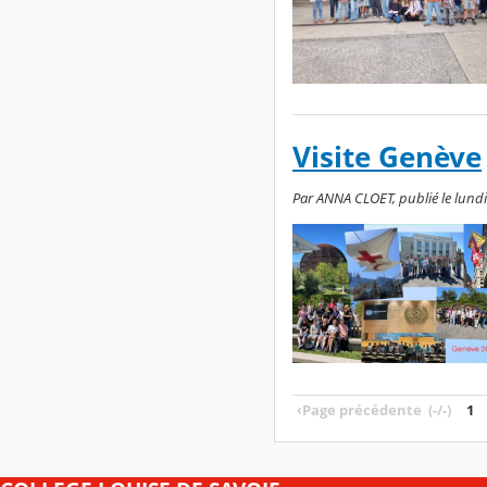
Visite Genève
Par ANNA CLOET, publié le lundi 
‹
Page précédente
(-/-)
1