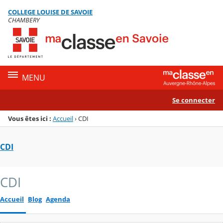
Panneau de gestion des cookies
COLLEGE LOUISE DE SAVOIE
Menu de la rubrique
Contenu
CHAMBERY
MENU
Se connecter
Vous êtes ici :
Accueil
›
CDI
CDI
CDI
Accueil
Blog
Agenda