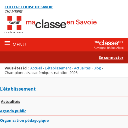
Panneau de gestion des cookies
COLLEGE LOUISE DE SAVOIE
Menu de la rubrique
Contenu
CHAMBERY
MENU
Se connecter
Vous êtes ici :
Accueil
›
L'établissement
›
Actualités
›
Blog
›
Championnats académiques natation 2026
L'établissement
Actualités
Agenda public
Organisation pédagogique