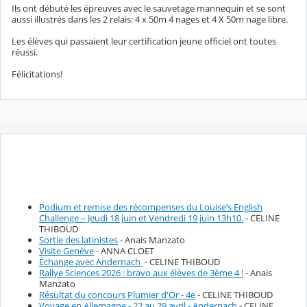
Ils ont débuté les épreuves avec le sauvetage mannequin et se sont
aussi illustrés dans les 2 relais: 4 x 50m 4 nages et 4 X 50m nage libre.
Les élèves qui passaient leur certification jeune officiel ont toutes
réussi.
Félicitations!
Podium et remise des récompenses du Louise’s English
Challenge – Jeudi 18 juin et Vendredi 19 juin 13h10.
- CELINE
THIBOUD
Sortie des latinistes
- Anais Manzato
Visite Genève
- ANNA CLOET
Échange avec Andernach
- CELINE THIBOUD
Rallye Sciences 2026 : bravo aux élèves de 3ème 4 !
- Anais
Manzato
Résultat du concours Plumier d'Or - 4e
- CELINE THIBOUD
Voyage en Allemagne - 22 au 29 avril - Andernach
- CELINE