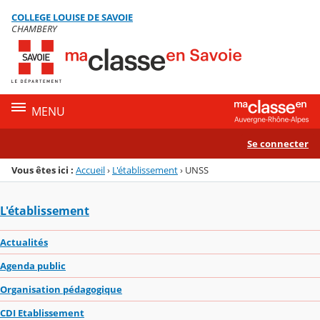
Panneau de gestion des cookies
COLLEGE LOUISE DE SAVOIE
Menu de la rubrique
Contenu
CHAMBERY
MENU
Se connecter
Vous êtes ici :
Accueil
›
L'établissement
›
UNSS
L'établissement
Actualités
Agenda public
Organisation pédagogique
CDI Etablissement