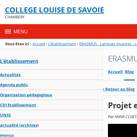
Panneau de gestion des cookies
COLLEGE LOUISE DE SAVOIE
Menu de la rubrique
Contenu
CHAMBERY
MENU
Vous êtes ici :
Accueil
›
L'établissement
›
ERASMUS - Langues vivantes - La
ERASMUS
L'établissement
Accueil
Blog
Actualités
Agenda public
‹
Retour au blog
Organisation pédagogique
Projet 
CDI Etablissement
UNSS
Par ANNA CLOET, 
actualité (archives)
menus