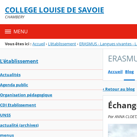
Panneau de gestion des cookies
COLLEGE LOUISE DE SAVOIE
Menu de la rubrique
Contenu
CHAMBERY
MENU
Vous êtes ici :
Accueil
›
L'établissement
›
ERASMUS - Langues vivantes - La
ERASMUS
L'établissement
Accueil
Blog
Actualités
Agenda public
‹
Retour au blog
Organisation pédagogique
Échang
CDI Etablissement
UNSS
Par ANNA CLOET, 
actualité (archives)
menus