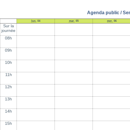
Agenda public / Sem
lun.
04
mar.
05
mer.
06
Sur la
journée
08h
09h
10h
11h
12h
13h
14h
15h