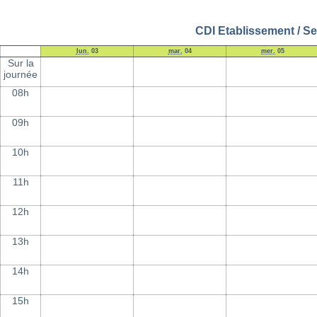
CDI Etablissement / Se
lun.
03
mar.
04
mer.
05
Sur la
journée
08h
09h
10h
11h
12h
13h
14h
15h