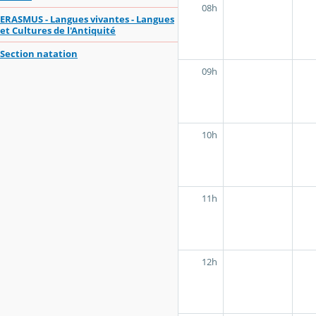
08h
ERASMUS - Langues vivantes - Langues
et Cultures de l'Antiquité
Section natation
09h
10h
11h
12h