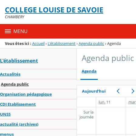
Panneau de gestion des cookies
COLLEGE LOUISE DE SAVOIE
Menu de la rubrique
Contenu
CHAMBERY
MENU
Vous êtes ici :
Accueil
›
L'établissement
›
Agenda public
›
Agenda
Agenda public
L'établissement
Agenda
Actualités
Agenda public
Aujourd’hui
Organisation pédagogique
lun.
11
mar
CDI Etablissement
Sur la
UNSS
journée
actualité (archives)
menus